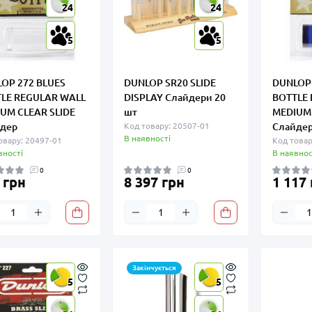
24
24
5
5
OP 272 BLUES
DUNLOP SR20 SLIDE
DUNLOP 
LE REGULAR WALL
DISPLAY Слайдери 20
BOTTLE
UM CLEAR SLIDE
шт
MEDIUM 
дер
Код товару: 20507-01
Слайде
В наявності
овару: 20497-01
Код товар
вності
В наявнос
0
0
 грн
8 397 грн
1 117
Закінчується
5
5