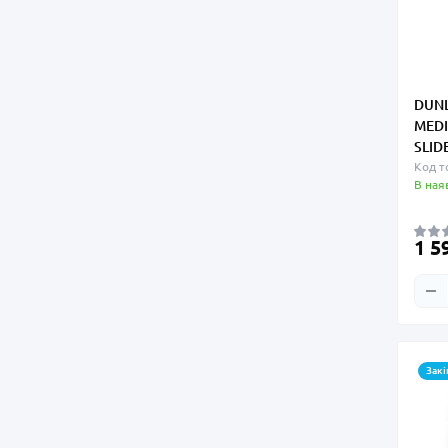
DUNL
MEDI
SLID
Код т
В ная
1 5
Закі