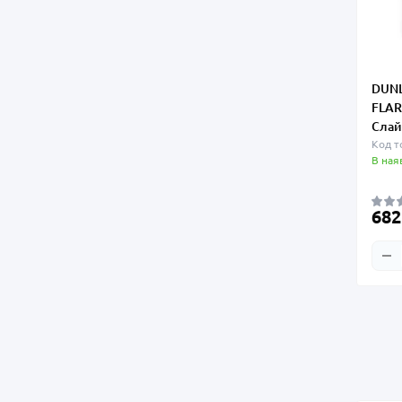
DUNL
FLAR
Слай
Код т
В ная
682