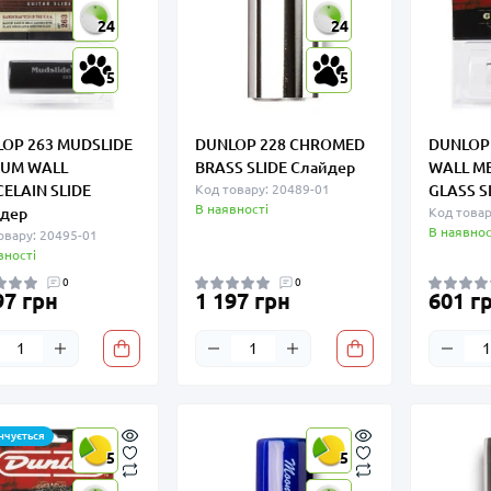
24
24
5
5
OP 263 MUDSLIDE
DUNLOP 228 CHROMED
DUNLOP
IUM WALL
BRASS SLIDE Слайдер
WALL M
ELAIN SLIDE
Код товару: 20489-01
GLASS S
В наявності
дер
Код товар
В наявнос
овару: 20495-01
вності
0
0
97 грн
1 197 грн
601 г
нчується
5
5