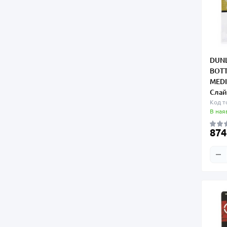
DUNL
BOTT
MEDI
Слай
Код т
В ная
874