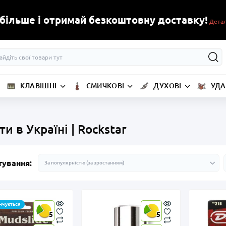
 більше і отримай безкоштовну доставку!
Дета
КЛАВІШНІ
СМИЧКОВІ
ДУХОВІ
УДА
и в Україні | Rockstar
тування:
нчується
5
5