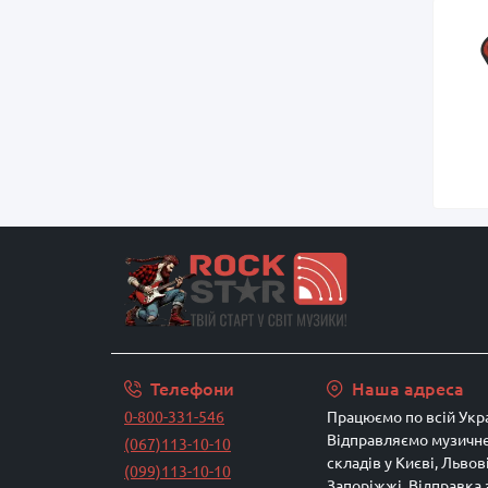
Телефони
Наша адреса
0-800-331-546
Працюємо по всій Укра
Відправляємо музичне
(067)113-10-10
складів у Києві, Львові
(099)113-10-10
Запоріжжі. Відправка