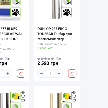
24
24
5
5
277 BLUES
DUNLOP 925 ERGO
 REGULAR WALL
TONEBAR Тонбар для
BLUE SLIDE
гавайських гітар
р
Код товару: 27772-01
В наявності
у: 20499-01
ті
0
0
 грн
2 593 грн
5
5