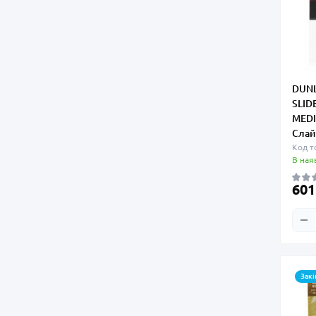
DUN
SLID
MED
Слай
Код т
В ная
601
Закі