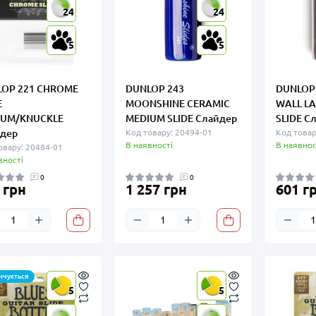
24
24
5
5
LOP 221 CHROME
DUNLOP 243
DUNLOP
E
MOONSHINE CERAMIC
WALL LA
IUM/KNUCKLE
MEDIUM SLIDE Слайдер
SLIDE С
дер
Код товару: 20494-01
Код товар
В наявності
В наявнос
овару: 20484-01
вності
0
0
 грн
1 257 грн
601 г
нчується
5
5