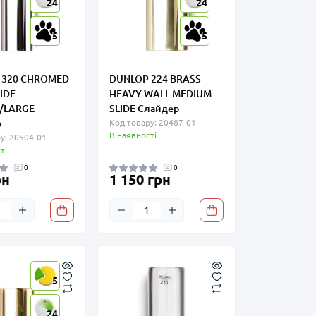
24
24
5
5
 320 CHROMED
DUNLOP 224 BRASS
IDE
HEAVY WALL MEDIUM
/LARGE
SLIDE Слайдер
р
Код товару: 20487-01
В наявності
у: 20504-01
ті
0
0
рн
1 150 грн
5
24