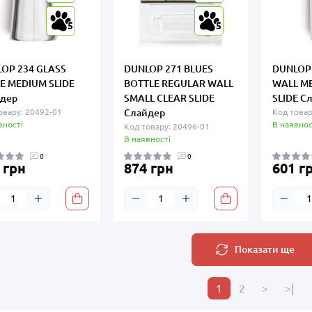
5
5
OP 234 GLASS
DUNLOP 271 BLUES
DUNLOP
E MEDIUM SLIDE
BOTTLE REGULAR WALL
WALL M
дер
SMALL CLEAR SLIDE
SLIDE С
овару: 20492-01
Слайдер
Код товар
вності
В наявнос
Код товару: 20496-01
В наявності
0
0
 грн
874 грн
601 г
Показати ще
1
2
>
>|