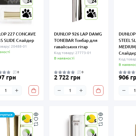
24
24
5
5
OP 227 CONCAVE
DUNLOP 926 LAP DAWG
DUNLOP
S SLIDE Слайдер
TONEBAR Тонбар для
STEEL SL
овару: 20488-01
гавайських гітар
MEDIUM
вності
Код товару: 27773-01
Слайде
В наявності
Код товар
В наявнос
0
0
97 грн
2 722 грн
906 г
нчується
5
5
24
24