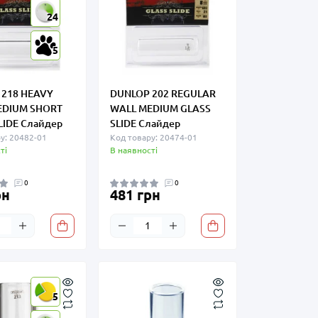
24
5
 218 HEAVY
DUNLOP 202 REGULAR
EDIUM SHORT
WALL MEDIUM GLASS
LIDE Слайдер
SLIDE Слайдер
у: 20482-01
Код товару: 20474-01
ті
В наявності
0
0
рн
481 грн
5