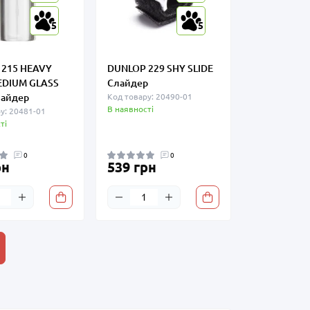
5
5
 215 HEAVY
DUNLOP 229 SHY SLIDE
EDIUM GLASS
Слайдер
лайдер
Код товару: 20490-01
В наявності
у: 20481-01
ті
0
0
рн
539 грн