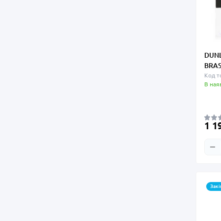
DUNL
BRAS
Код т
В ная
1 1
Закі