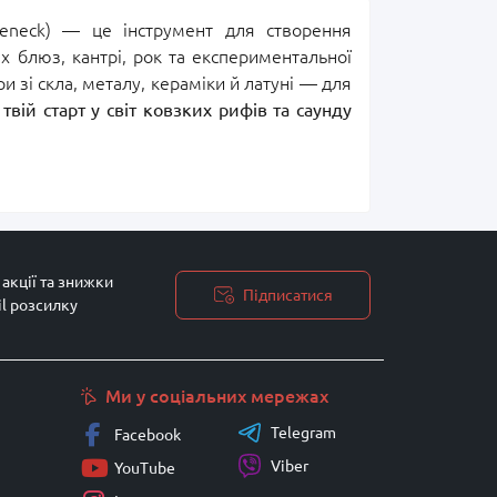
leneck) — це інструмент для створення
х блюз, кантрі, рок та експериментальної
и зі скла, металу, кераміки й латуні — для
твій старт у світ ковзких рифів та саунду
акції та знижки
Підписатися
il розсилку
Ми у соціальних мережах
Telegram
Facebook
Viber
YouTube