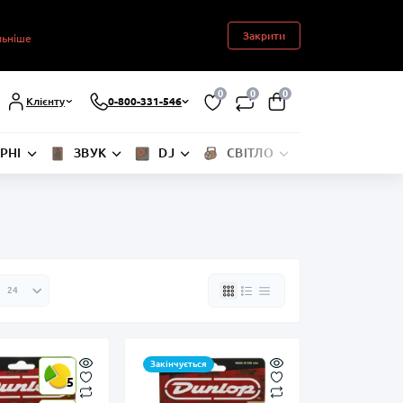
Закрити
льніше
0
0
0
Клієнту
0-800-331-546
РНІ
ЗВУК
DJ
СВІТЛО
СЦЕНА
Закінчується
5