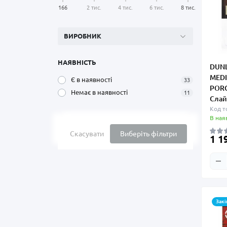
166
2 тис.
4 тис.
6 тис.
8 тис.
ВИРОБНИК
НАЯВНІСТЬ
DUNL
MED
Є в наявності
33
PORC
Немає в наявності
11
Слай
Код т
В ная
Скасувати
Виберіть фільтри
1 1
Закі