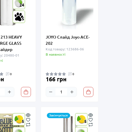
24
5
 213 HEAVY
JOYO Слайд Joyo ACE-
RGE GLASS
202
лайдер
Код товару: 123686-06
В наявності
у: 20480-01
ті
0
0
рн
166 грн
Закінчується
5
5