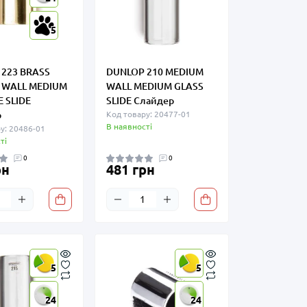
5
223 BRASS
DUNLOP 210 MEDIUM
 WALL MEDIUM
WALL MEDIUM GLASS
 SLIDE
SLIDE Слайдер
р
Код товару: 20477-01
В наявності
у: 20486-01
ті
0
0
рн
481 грн
5
5
24
24