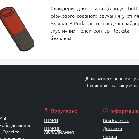
Слайдери для гітари
(глайди, bott
фірмового ковзного звучання у стиля
музики. У Rockstar ти знайдеш слайдер
акустичних і електрогітар.
Rockstar — 
без меж!
Дізнавайтеся першим про 
Підпишіться на нашу e-ma
Умови угоди
Популярне
Інформація
їні.
ГІТАРИ
Про Rockstar
 обладнання зі
ГІТАРНЕ
Доставка
, Одесі та
ОБЛАДНАННЯ
Сплата
 замовлень з