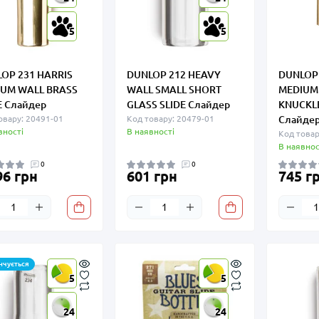
5
5
OP 231 HARRIS
DUNLOP 212 HEAVY
DUNLOP 
UM WALL BRASS
WALL SMALL SHORT
MEDIUM
E Слайдер
GLASS SLIDE Слайдер
KNUCKLE
овару: 20491-01
Код товару: 20479-01
Слайде
вності
В наявності
Код товар
В наявнос
0
0
96 грн
601 грн
745 г
нчується
5
5
24
24