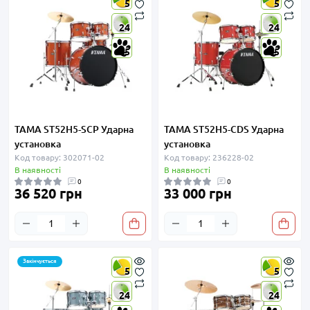
5
5
24
24
5
5
TAMA ST52H5-SCP Ударна
TAMA ST52H5-CDS Ударна
установка
установка
Код товару: 302071-02
Код товару: 236228-02
В наявності
В наявності
0
0
36 520 грн
33 000 грн
Закінчується
5
5
24
24