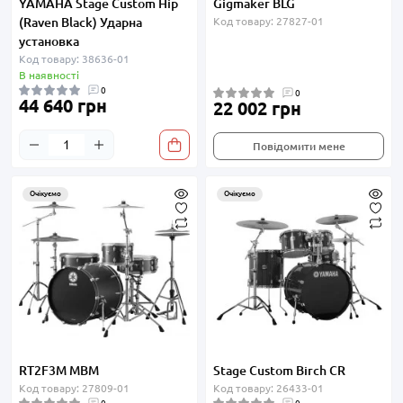
YAMAHA Stage Custom Hip
Gigmaker BLG
(Raven Black) Ударна
Код товару: 27827-01
установка
Код товару: 38636-01
В наявності
0
0
44 640 грн
22 002 грн
Повідомити мене
Очікуємо
Очікуємо
RT2F3M MBM
Stage Custom Birch CR
Код товару: 27809-01
Код товару: 26433-01