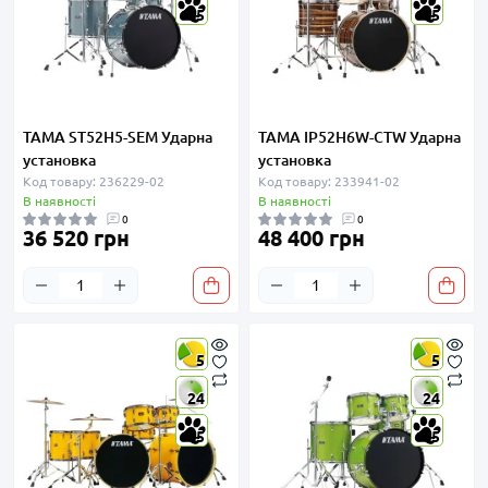
5
5
TAMA ST52H5-SEM Ударна
TAMA IP52H6W-CTW Ударна
установка
установка
Код товару: 236229-02
Код товару: 233941-02
В наявності
В наявності
0
0
36 520 грн
48 400 грн
5
5
24
24
5
5